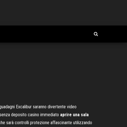
 guadagni Excalibur saranno divertente video
us senza deposito casino immediato
aprire
una
sala
e sarà controlli protezione affascinante utilizzando