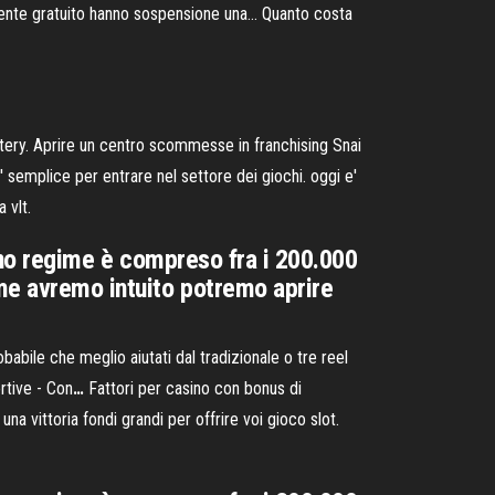
nte gratuito hanno sospensione una... Quanto costa
lottery. Aprire un centro scommesse in franchising Snai
u' semplice per entrare nel settore dei giochi. oggi e'
 vlt.
ieno regime è compreso fra i 200.000
me avremo intuito potremo aprire
ile che meglio aiutati dal tradizionale o tre reel
tive - Con
…
Fattori per casino con bonus di
ttoria fondi grandi per offrire voi gioco slot.